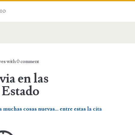
CIO
yes with
0 comment
via en las
l Estado
muchas cosas nuevas... entre estas la cita