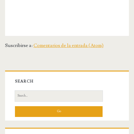
Suscribirse a:
Comentarios de la entrada (Atom)
SEARCH
S
e
a
r
c
h