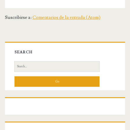
Suscribirse a:
Comentarios de la entrada (Atom)
SEARCH
S
e
a
r
c
h
f
o
r
: