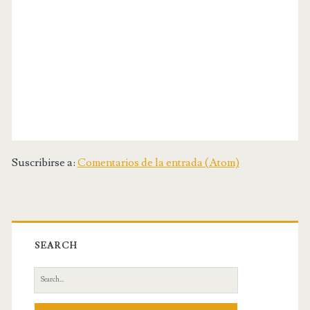
Suscribirse a:
Comentarios de la entrada (Atom)
SEARCH
S
e
a